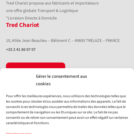
Tred Chariot propose aux fabricants et importateurs
une offre globale Transport & Logistique
*Livraison Directe à Domicile
Tred Chariot
10, Allée Jean Beaulieu – Bâtiment C – 49800 TRELAZE – FRANCE
+33 2 41 86 07 07
Nous contacter
Gérer le consentement aux
Livraison directe à domicile
Tred Union
cookies
Livraison chantier
Europe
Pour offrir les meilleures expériences, nous utilisons des technologies telles que
les cookies pour stocker et/ou accéder aux informations des appareils. Le fait de
Collecte
Nos équipements
consentir à ces technologies nous permettra de traiter des données telles que le
comportement de navigation ou les ID uniques sur ce site. Le fait de ne pas
consentir ou de retirer son consentement peut avoir un effet négatif sur certaines
Logistique
caractéristiques et fonctions.
Système d'information