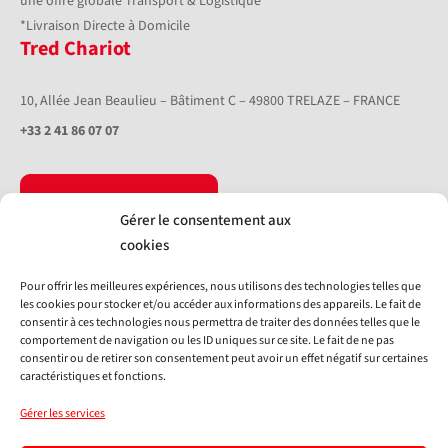
une offre globale Transport & Logistique
*Livraison Directe à Domicile
Tred Chariot
10, Allée Jean Beaulieu – Bâtiment C – 49800 TRELAZE – FRANCE
+33 2 41 86 07 07
Nous contacter
Gérer le consentement aux
Livraison directe à domicile
Tred Union
cookies
Livraison chantier
Europe
Pour offrir les meilleures expériences, nous utilisons des technologies telles que
les cookies pour stocker et/ou accéder aux informations des appareils. Le fait de
Collecte
Nos équipements
consentir à ces technologies nous permettra de traiter des données telles que le
comportement de navigation ou les ID uniques sur ce site. Le fait de ne pas
consentir ou de retirer son consentement peut avoir un effet négatif sur certaines
Logistique
caractéristiques et fonctions.
Système d'information
Gérer les services
Nos réalisations