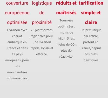
couverture
logistique
réduits et
tarification
européenne
de
maîtrisés
simple et
Tournées
optimisée
proximité
claire
optimisées :
Livraison avec
25 plateformes
Un prix unique
moins de
chariot
régionales pour
par article,
kilomètres,
embarqué en
une livraison
partout en
moins de CO₂,
France et dans
rapide, locale et
France, depuis
plus de
12 pays
efficace.
nos hubs
réactivité.
européens, pour
logistiques.
vos
marchandises
volumineuses.