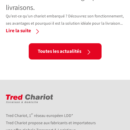
livraisons.
Déc
per
Qu'est-ce qu'un chariot embarqué ? Découvrez son fonctionnement,
pro
ses avantages et pourquoi il est la solution idéale pour la livraison...
Li
Lire la suite
Toutes les actualités
er
Tred Chariot, 1
réseau européen LDD*
Tred Chariot propose aux fabricants et importateurs